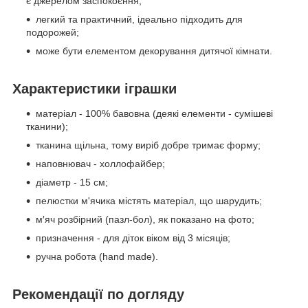
є джерелом заспокоєння;
легкий та практичний, ідеально підходить для
подорожей;
може бути елементом декорування дитячої кімнати.
Характеристики іграшки
матеріал - 100% бавовна (деякі елементи - сумішеві
тканини);
тканина щільна, тому виріб добре тримає форму;
наповнювач - холлофайбер;
діаметр - 15 см;
пелюстки м'ячика містять матеріал, що шарудить;
м′яч розбірний (пазл-бол), як показано на фото;
призначення - для діток віком від 3 місяців;
ручна робота (hand made).
Рекомендації по догляду