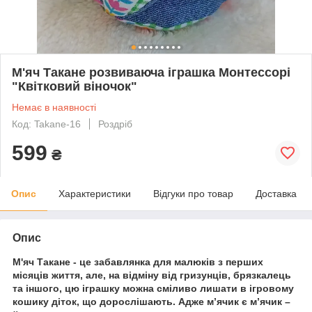
М'яч Такане розвиваюча іграшка Монтессорі
"Квітковий віночок"
Немає в наявності
Код: Takane-16
Роздріб
599
₴
Опис
Характеристики
Відгуки про товар
Доставка
Опис
М'яч Такане - це забавлянка для малюків з перших
місяців життя, але, на відміну від гризунців, брязкалець
та іншого, цю іграшку можна сміливо лишати в ігровому
кошику діток, що дорослішають. Адже м’ячик є м’ячик –