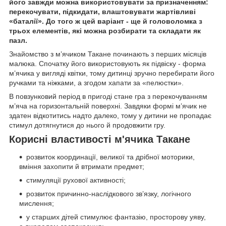
його завжди можна використовувати за призначенням:
перекочувати, підкидати, влаштовувати жартівливі
«баталії». До того ж цей варіант - ще й головоломка з
трьох елементів, які можна розбирати та складати як
пазл.
Знайомство з м’ячиком Такане починають з перших місяців
малюка. Спочатку його використовують як підвіску - форма
м’ячика у вигляді квітки, тому дитинці зручно перебирати його
ручками та ніжками, а згодом хапати за «пелюстки».
В повзунковий період в пригоді стане гра з перекочуванням
м’яча на горизонтальній поверхні. Завдяки формі м’ячик не
здатен відкотитись надто далеко, тому у дитини не пропадає
стимул дотягнутися до нього й продовжити гру.
Корисні властивості м'ячика Такане
розвиток координації, великої та дрібної моторики,
вміння захопити й втримати предмет;
стимуляції рухової активності;
розвиток причинно-наслідкового зв’язку, логічного
мислення;
у старших дітей стимулює фантазію, просторову уяву,