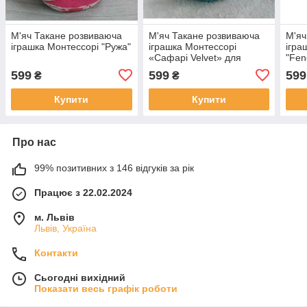
М'яч Такане розвиваюча
М'яч Такане розвиваюча
М'яч
іграшка Монтессорі "Ружа"
іграшка Монтессорі
ігра
«Сафарі Velvet» для
"Fen
немовлят
599
599
599
₴
₴
Купити
Купити
Про нас
99% позитивних з 146 відгуків за рік
Працює з 22.02.2024
м. Львів
Львів, Україна
Контакти
Сьогодні вихідний
Показати весь графік роботи