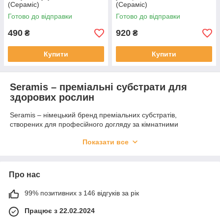
(Сераміс)
(Сераміс)
Готово до відправки
Готово до відправки
490
920
₴
₴
Купити
Купити
Seramis – преміальні субстрати для
здорових рослин
Seramis – німецький бренд преміальних субстратів,
створених для професійного догляду за кімнатними
рослинами. Основа кожного субстрату – пористі гранули з
Показати все
обпаленої глини, які довго утримують вологу, рівномірно
віддають її корінню та забезпечують чудову аерацію. Завдяки
цьому рослини ростуть міцними та здоровими, а ризик
загнивання коріння чи появи ґрунтових мушок зведений до
Про нас
мінімуму.
99% позитивних з 146 відгуків за рік
В інтернет-магазині Shopa можна купити три види найбільш
популярних в Україні субстратів Сераміс.
Працює з 22.02.2024
Універсальний субстрат Seramis для кімнатних