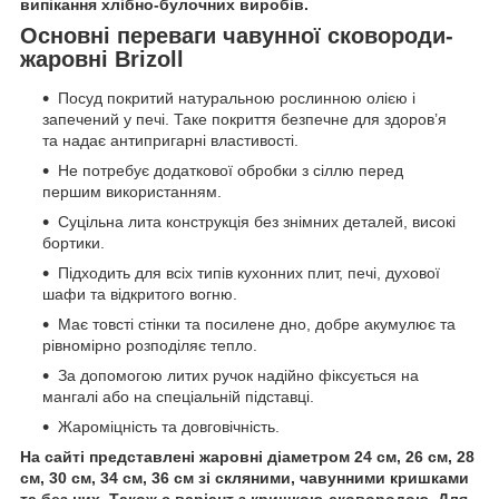
випікання хлібно-булочних виробів.
Основні переваги чавунної сковороди-
жаровні Brizoll
Посуд покритий натуральною рослинною олією і
запечений у печі. Таке покриття безпечне для здоров’я
та надає антипригарні властивості.
Не потребує додаткової обробки з сіллю перед
першим використанням.
Суцільна лита конструкція без знімних деталей, високі
бортики.
Підходить для всіх типів кухонних плит, печі, духової
шафи та відкритого вогню.
Має товсті стінки та посилене дно, добре акумулює та
рівномірно розподіляє тепло.
За допомогою литих ручок надійно фіксується на
мангалі або на спеціальній підставці.
Жароміцність та довговічність.
На сайті представлені жаровні діаметром 24 см, 26 см, 28
см, 30 см, 34 см, 36 см зі скляними, чавунними кришками