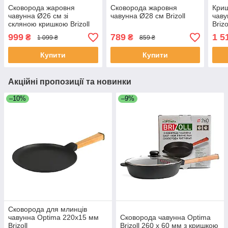
Сковорода жаровня
Сковорода жаровня
Криш
чавунна Ø26 см зі
чавунна Ø28 см Brizoll
чаву
скляною кришкою Brizoll
Brizo
999
789
1 5
₴
₴
1 099 ₴
859 ₴
Купити
Купити
Акційні пропозиції та новинки
–10%
–9%
Сковорода для млинців
чавунна Optima 220х15 мм
Сковорода чавунна Optima
Brizoll
Brizoll 260 х 60 мм з кришкою