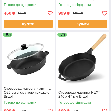
Готово до відправки
Готово до відправки
460
999
₴
₴
510 ₴
1 099 ₴
Купити
Купити
–9%
–9%
Сковорода жаровня чавунна
Ø26 см зі скляною кришкою
Сковорода чавунна NEXT
Brizoll
240 х 47 мм Brizoll
Готово до відправки
Готово до відправки
999
609
₴
₴
1 099 ₴
669 ₴