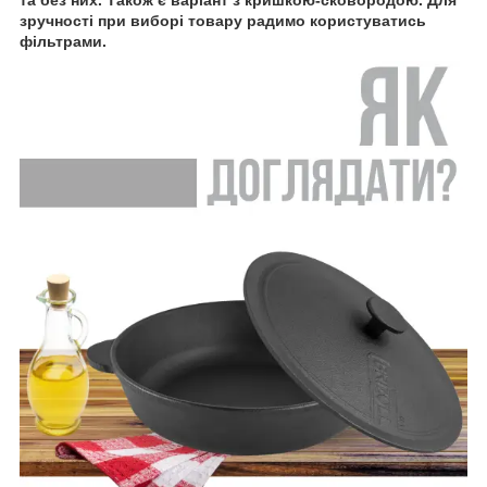
та без них. Також є варіант з кришкою-сковородою. Для
зручності при виборі товару радимо користуватись
фільтрами.