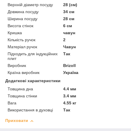
Верхній діаметр посуду
28 (см)
Довжина посуду
34 см
Ширина посуду
28 см
Висота стінок
6 см
Кришка
чавун
Кількість ручок
2
Матеріал ручок
Чавун
Підходить для індукційних
Так
плит
Виробник
Brizoll
Країна виробник
Україна
Додаткові характеристики
Товщина дна
4.4 мм
Товщина стінки
3.4 мм
Вага
4.55 кг
Використання в духовці
Так
Приховати