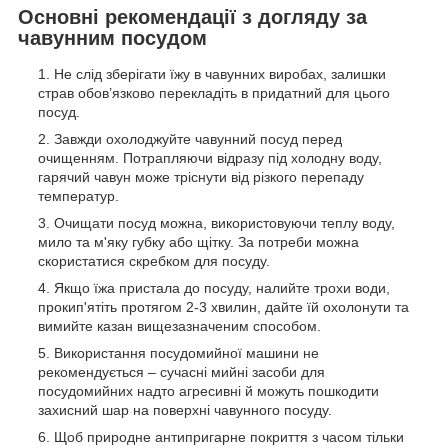
Основні рекомендації з догляду за
чавунним посудом
Не слід зберігати їжу в чавунних виробах, залишки
страв обов’язково перекладіть в придатний для цього
посуд.
Завжди охолоджуйте чавунний посуд перед
очищенням. Потрапляючи відразу під холодну воду,
гарячий чавун може тріснути від різкого перепаду
температур.
Очищати посуд можна, використовуючи теплу воду,
мило та м'яку губку або щітку. За потреби можна
скористатися скребком для посуду.
Якщо їжа пристала до посуду, налийте трохи води,
прокип'ятіть протягом 2-3 хвилин, дайте їй охолонути та
вимийте казан вищезазначеним способом.
Використання посудомийної машини не
рекомендується – сучасні мийні засоби для
посудомийних надто агресивні й можуть пошкодити
захисний шар на поверхні чавунного посуду.
Щоб природне антипригарне покриття з часом тільки