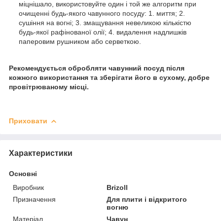
міцнішало, використовуйте один і той же алгоритм при
очищенні будь-якого чавунного посуду: 1. миття; 2.
сушіння на вогні; 3. змащування невеликою кількістю
будь-якої рафінованої олії; 4. видалення надлишків
паперовим рушником або серветкою.
Рекомендується обробляти чавунний посуд після
кожного використання та зберігати його в сухому, добре
провітрюваному місці.
Приховати
Характеристики
Основні
Виробник
Brizoll
Призначення
Для плити і відкритого
вогню
Матеріал
Чавун