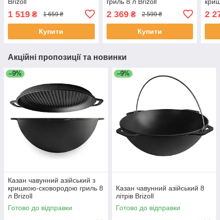
Brizoll
гриль 8 л Brizoll
кри
грил
1 519
2 369
2 2
₴
₴
1 659 ₴
2 599 ₴
Купити
Купити
Акційні пропозиції та новинки
–9%
–9%
Казан чавунний азійський з
кришкою-сковородою гриль 8
Казан чавунний азійський 8
л Brizoll
літрів Brizoll
Готово до відправки
Готово до відправки