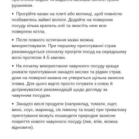
рушником.
Прогрійте казан на плиті або вогнищі, щоб повністю
позбавитись зайвої вологи. Додайте на поверхню
посуду кілька крапель олії та змастіть нею всю
поверхню котла.
Після повного остигання казан можна
використовувати. При першому приготуванні страв
рекомендується спочатку прогріти посуд на середньому
вогні протягом 4-5 хвилин.
На початку використання чавунного посуду краще
уникати приготування занадто кислих та рідких страв,
доки на поверхні казана не утвориться щільна захисна
плівка. Для цього варто просто готувати з олією й
дотримуватися рекомендацій щодо догляду за
чавунним посудом.
Занадто кислі продукти (наприклад, томати, оцет,
вино, соус, маринад, сік лимону та інше) при тривалому
приготуванні можуть пошкодити природне захисне
покриття нового чавунного посуду (яке, втім, можна
відновити).