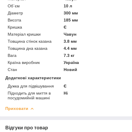
Об`єм
10 л
Діаметр
300 мм
Висота
185 мм
Кришка
Є
Матеріал кришки
Чавун
Товщина стінок казана
3.8 мм
Товщина дна казана
4.4 мм
Вага
7.3 кг
Країна виробник
Україна
Стан
Новий
Додаткові характеристики
Дужка для підвішування
Є
Підходить для миття в
Ні
посудомийній машині
Приховати
Відгуки про товар