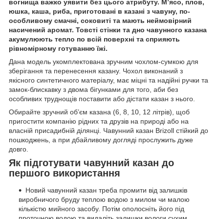
вогнища важко уявити без цього атрибуту. М’ясо, плов,
юшка, каша, риба, приготовані в казані з чавуну, по-
особливому смачні, соковиті та мають неймовірний
насичений аромат. Товсті стінки та дно чавунного казана
акумулюють тепло по всій поверхні та сприяють
рівномірному готуванню їжі.
Дана модель укомплектована зручним чохлом-сумкою для
зберігання та перенесення казану. Чохол виконаний з
якісного синтетичного матеріалу, має міцні та надійні ручки та
замок-блискавку з двома бігунками для того, аби без
особливих труднощів поставити або дістати казан з нього.
Обирайте зручний об’єм казана (6, 8, 10, 12 літрів), щоб
пригостити компанію рідних та друзів на природі або на
власній присадибній ділянці. Чавунний казан Brizoll стійкий до
пошкоджень, а при дбайливому догляді прослужить дуже
довго.
Як підготувати чавунний казан до
першого використання
Новий чавунний казан треба промити від залишків
виробничого бруду теплою водою з милом чи малою
кількістю мийного засобу. Потім ополосніть його під
проточною водою та видаліть залишки вологи сухим