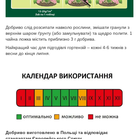
Добриво слід розсипати навколо рослини, змішати гранули з
верхнім шаром ґрунту (або замульчувати) та щедро полити. 1
чайна ложка містить приблизно 3 г добрива.
Найкращий час для підгодівлі гортензій – кожні 4-6 тижнів з
весни до кінця липня.
Добриво виготовлено в Польщі та відповідає
стандартам Європейського Союзу.