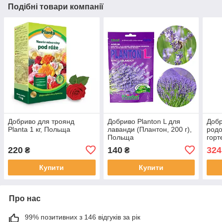
Подібні товари компанії
Добриво для троянд
Добриво Planton L для
Добр
Planta 1 кг, Польща
лаванди (Плантон, 200 г),
родо
Польща
горт
гран
220
140
324
₴
₴
Купити
Купити
Про нас
99% позитивних з 146 відгуків за рік