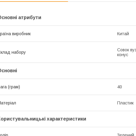
Основні атрибути
раїна виробник
Китай
Совок ву
клад набору
конус
Основні
ага (грам)
40
атеріал
Пластик
Користувальницькі характеристики
олір
Зелений