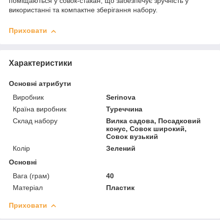
поміщаються у совок-стакан, що забезпечує зручність у
використанні та компактне зберігання набору.
Приховати
Характеристики
Основні атрибути
Виробник
Serinova
Країна виробник
Туреччина
Склад набору
Вилка садова, Посадковий
конус, Совок широкий,
Совок вузький
Колір
Зелений
Основні
Вага (грам)
40
Матеріал
Пластик
Приховати