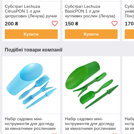
Субстрат Lechuza
Субстрат Lechuza
Субс
CitrusPON 1 л для
BasicPON 1 л для
унів
цитрусових (Лечуза) ручне
чутливих рослин (Лечуза)
Пон)
фасування
ручне фасування
200
150
170
₴
₴
Купити
Купити
Подібні товари компанії
Набір садових міні-
Набір садових міні-
Набі
інструментів для догляду
інструментів для догляду
інст
за кімнатними рослинами
за кімнатними рослинами
за к
(синій)
(зелений)
(чор