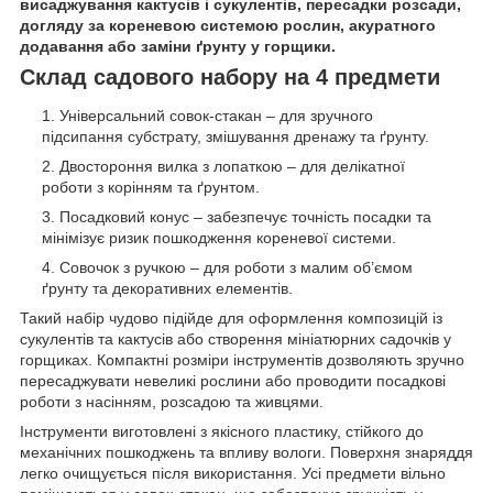
висаджування кактусів і сукулентів, пересадки розсади,
догляду за кореневою системою рослин, акуратного
додавання або заміни ґрунту у горщики.
Склад садового набору на 4 предмети
Універсальний совок-стакан – для зручного
підсипання субстрату, змішування дренажу та ґрунту.
Двостороння вилка з лопаткою – для делікатної
роботи з корінням та ґрунтом.
Посадковий конус – забезпечує точність посадки та
мінімізує ризик пошкодження кореневої системи.
Совочок з ручкою – для роботи з малим об’ємом
ґрунту та декоративних елементів.
Такий набір чудово підійде для оформлення композицій із
сукулентів та кактусів або створення мініатюрних садочків у
горщиках. Компактні розміри інструментів дозволяють зручно
пересаджувати невеликі рослини або проводити посадкові
роботи з насінням, розсадою та живцями.
Інструменти виготовлені з якісного пластику, стійкого до
механічних пошкоджень та впливу вологи. Поверхня знаряддя
легко очищується після використання. Усі предмети вільно