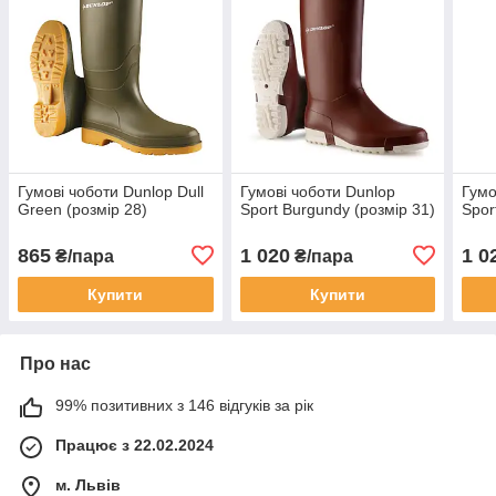
Гумові чоботи Dunlop Dull
Гумові чоботи Dunlop
Гумо
Green (розмір 28)
Sport Burgundy (розмір 31)
Spor
865
1 020
1 0
₴/пара
₴/пара
Купити
Купити
Про нас
99% позитивних з 146 відгуків за рік
Працює з 22.02.2024
м. Львів