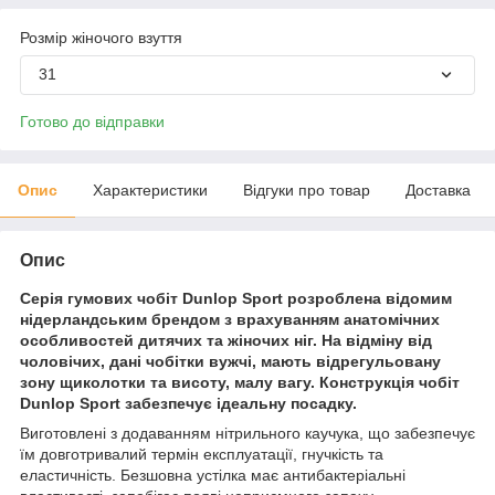
Розмір жіночого взуття
31
Готово до відправки
Опис
Характеристики
Відгуки про товар
Доставка
Опис
Серія гумових чобіт Dunlop Sport розроблена відомим
нідерландським брендом з врахуванням анатомічних
особливостей дитячих та жіночих ніг. На відміну від
чоловічих, дані чобітки вужчі, мають відрегульовану
зону щиколотки та висоту, малу вагу. Конструкція чобіт
Dunlop Sport забезпечує ідеальну посадку.
Виготовлені з додаванням нітрильного каучука, що забезпечує
їм довготривалий термін експлуатації, гнучкість та
еластичність. Безшовна устілка має антибактеріальні