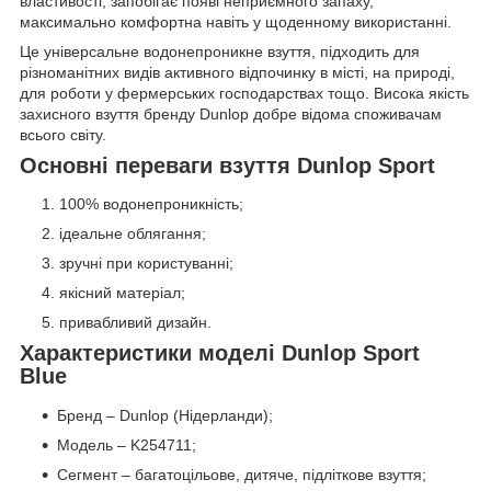
властивості, запобігає появі неприємного запаху,
максимально комфортна навіть у щоденному використанні.
Це універсальне водонепроникне взуття, підходить для
різноманітних видів активного відпочинку в місті, на природі,
для роботи у фермерських господарствах тощо. Висока якість
захисного взуття бренду Dunlop добре відома споживачам
всього світу.
Основні переваги взуття Dunlop Sport
100% водонепроникність;
ідеальне облягання;
зручні при користуванні;
якісний матеріал;
привабливий дизайн.
Характеристики моделі Dunlop Sport
Blue
Бренд – Dunlop (Нідерланди);
Модель – K254711;
Сегмент – багатоцільове, дитяче, підліткове взуття;