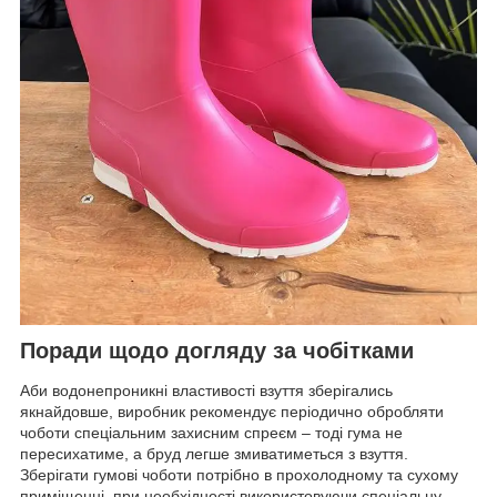
Поради щодо догляду за чобітками
Аби водонепроникні властивості взуття зберігались
якнайдовше, виробник рекомендує періодично обробляти
чоботи спеціальним захисним спреєм – тоді гума не
пересихатиме, а бруд легше змиватиметься з взуття.
Зберігати гумові чоботи потрібно в прохолодному та сухому
приміщенні, при необхідності використовуючи спеціальну