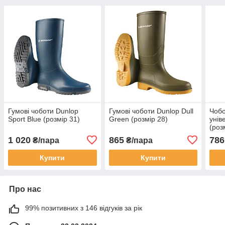
Гумові чоботи Dunlop
Гумові чоботи Dunlop Dull
Чобо
Sport Blue (розмір 31)
Green (розмір 28)
унів
(роз
1 020
865
786
₴/пара
₴/пара
Купити
Купити
Про нас
99% позитивних з 146 відгуків за рік