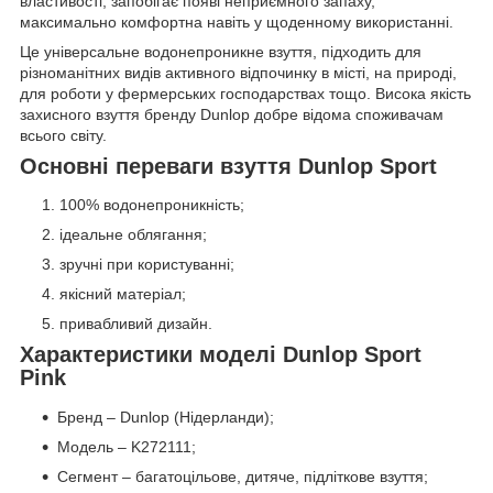
властивості, запобігає появі неприємного запаху,
максимально комфортна навіть у щоденному використанні.
Це універсальне водонепроникне взуття, підходить для
різноманітних видів активного відпочинку в місті, на природі,
для роботи у фермерських господарствах тощо. Висока якість
захисного взуття бренду Dunlop добре відома споживачам
всього світу.
Основні переваги взуття Dunlop Sport
100% водонепроникність;
ідеальне облягання;
зручні при користуванні;
якісний матеріал;
привабливий дизайн.
Характеристики моделі Dunlop Sport
Pink
Бренд – Dunlop (Нідерланди);
Модель – K272111;
Сегмент – багатоцільове, дитяче, підліткове взуття;