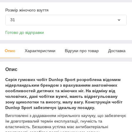
Розмір жіночого взуття
31
Готово до відправки
Опис
Характеристики
Відгуки про товар
Доставка
Опис
Серія гумових чобіт Dunlop Sport розроблена відомим
нідерландським брендом з врахуванням анатомічних
особливостей дитячих та жіночих ніг. На відміну від
чоловічих, дані чобітки вужчі, мають відрегульовану
зону щиколотки та висоту, малу вагу. Конструкція чобіт
Dunlop Sport забезпечує ідеальну посадку.
Виготовлені з додаванням нітрильного каучуку, що забезпечує
їм довготривалий термін експлуатації, гнучкість та
еластичність. Безшовна устілка має антибактеріальні