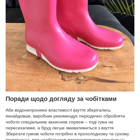
Поради щодо догляду за чобітками
Аби водонепроникні властивості взуття зберігались
якнайдовше, виробник рекомендує періодично обробляти
чоботи спеціальним захисним спреєм – тоді гума не
пересихатиме, а бруд легше змиватиметься з взуття.
Зберігати гумові чоботи потрібно в прохолодному та сухому
приміщенні, при необхідності використовуючи спеціальну