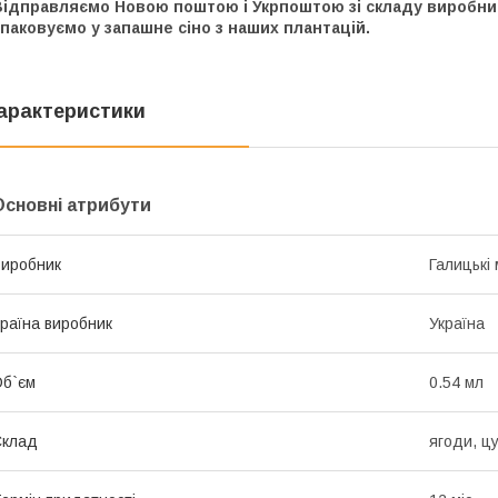
Відправляємо Новою поштою і Укрпоштою зі складу виробни
паковуємо у запашне сіно з наших плантацій.
арактеристики
Основні атрибути
иробник
Галицькі
раїна виробник
Україна
б`єм
0.54 мл
Склад
ягоди, цу