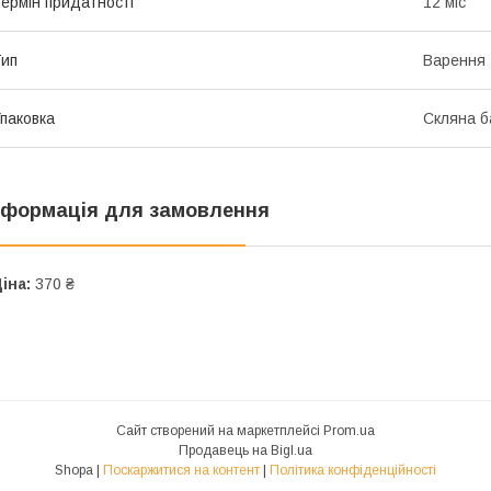
ермін придатності
12 міс
ип
Варення
паковка
Скляна б
нформація для замовлення
іна:
370 ₴
Сайт створений на маркетплейсі
Prom.ua
Продавець на Bigl.ua
Shopa |
Поскаржитися на контент
|
Політика конфіденційності