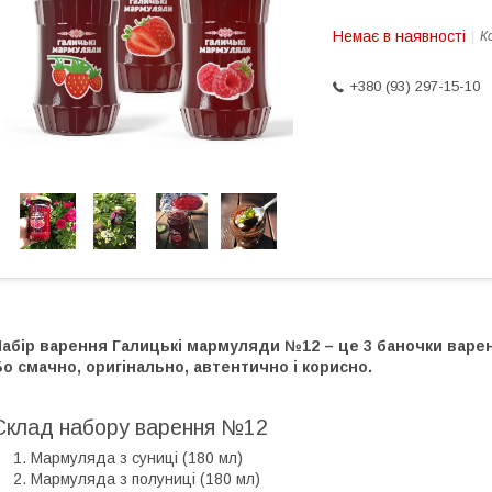
Немає в наявності
К
+380 (93) 297-15-10
абір варення Галицькі мармуляди №12 – це 3 баночки варенн
о смачно, оригінально, автентично і корисно.
Склад набору варення №12
Мармуляда з суниці (180 мл)
Мармуляда з полуниці (180 мл)