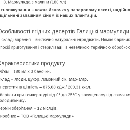
Мармуляда з малини (180 мл)
тнопакування – кожна баночка у паперовому пакеті, надійно
щільнені запашним сіном із наших плантацій.
Особливості ягідних десертів Галицькі мармуляди
 складі варення – виключно натуральні інгредієнти. Немає барвник
посіб приготування і стерилізації із невеликою термічною обробкою
Характеристики продукту
б'єм – 180 мл х 3 баночки.
клад – ягоди, цукор, лимонний сік, агар-агар.
нергетична цінність – 875,88 кДж / 209,31 ккал.
берігати при температурі від 0° до 25°С у захищеному від сонячних 
олодильнику.
ермін зберігання – 12 місяців.
иробник – ТОВ «Галицькі мармуляди»