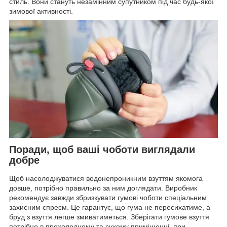
стиль. Вони стануть незамінним супутником під час будь-якої
зимової активності.
Поради, щоб ваші чоботи виглядали
добре
Щоб насолоджуватися водонепроникним взуттям якомога
довше, потрібно правильно за ним доглядати. Виробник
рекомендує завжди збризкувати гумові чоботи спеціальним
захисним спреєм. Це гарантує, що гума не пересихатиме, а
бруд з взуття легше змиватиметься. Зберігати гумове взуття
потрібно в прохолодному та сухому приміщенні, при