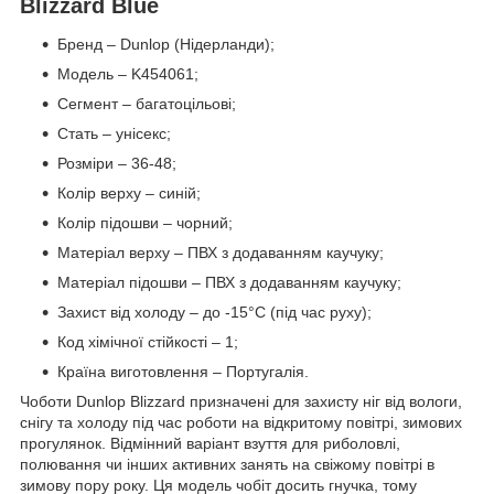
Blizzard Blue
Бренд – Dunlop (Нідерланди);
Модель – K454061;
Сегмент – багатоцільові;
Стать – унісекс;
Розміри – 36-48;
Колір верху – синій;
Колір підошви – чорний;
Матеріал верху – ПВХ з додаванням каучуку;
Матеріал підошви – ПВХ з додаванням каучуку;
Захист від холоду – до -15°C (під час руху);
Код хімічної стійкості – 1;
Країна виготовлення – Португалія.
Чоботи Dunlop Blizzard призначені для захисту ніг від вологи,
снігу та холоду під час роботи на відкритому повітрі, зимових
прогулянок. Відмінний варіант взуття для риболовлі,
полювання чи інших активних занять на свіжому повітрі в
зимову пору року. Ця модель чобіт досить гнучка, тому