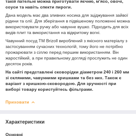
такій пательні можна приготувати яєчню, м’ясо, овочі,
соуси та навіть спекти пироги.
Дана модель має два зливних носика для зціджування зайвої
рідини та олії. Для зберігання в підвішеному положенні можна
використовувати ручку або чавунне вушко. Підходить для всіх
видів плит та використання на відкритому вогні.
Чавунний посуд ТМ Brizoll вироблений з якісного матеріалу з
застосуванням сучасних технологій, тому його не потрібно
прожарювати з сіллю перед першим використанням. Він
жаростійкий, а при правильному догляді прослужить не один
десяток років.
На сайті представлені сковорідки діаметром 240 і 260 мм
зі скляними, чавунними кришками та без них. Також є
варіант з кришкою-сковородою. Для зручності при
виборі товару користуйтесь фільтрами.
Приховати
Характеристики
Основні