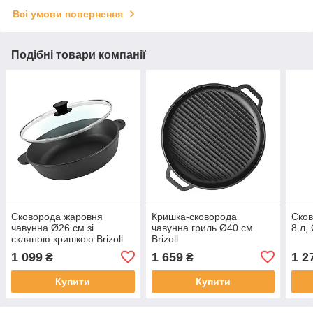
Всі умови повернення
Подібні товари компанії
Сковорода жаровня
Кришка-сковорода
Ско
чавунна Ø26 см зі
чавунна гриль Ø40 см
8 л,
скляною кришкою Brizoll
Brizoll
1 099
1 659
1 2
₴
₴
Купити
Купити