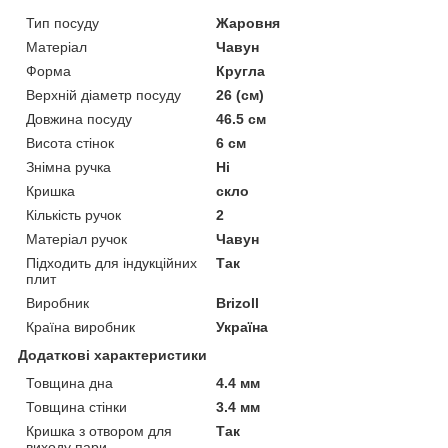
Тип посуду
Жаровня
Матеріал
Чавун
Форма
Кругла
Верхній діаметр посуду
26 (см)
Довжина посуду
46.5 см
Висота стінок
6 см
Знімна ручка
Ні
Кришка
скло
Кількість ручок
2
Матеріал ручок
Чавун
Підходить для індукційних
Так
плит
Виробник
Brizoll
Країна виробник
Україна
Додаткові характеристики
Товщина дна
4.4 мм
Товщина стінки
3.4 мм
Кришка з отвором для
Так
виходу пари