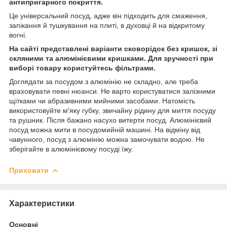
антипригарного покриття.
Це універсальний посуд, адже він підходить для смаження,
запікання й тушкування на плиті, в духовці й на відкритому
вогні.
На сайті представлені варіанти сковорідок без кришок, зі
скляними та алюмінієвими кришками. Для зручності при
виборі товару користуйтесь фільтрами.
Доглядати за посудом з алюмінію не складно, але треба
враховувати певні нюанси. Не варто користуватися залізними
щітками чи абразивними мийними засобами. Натомість
використовуйте м'яку губку, звичайну рідину для миття посуду
та рушник. Після бажано насухо витерти посуд. Алюмінієвий
посуд можна мити в посудомийній машині. На відміну від
чавунного, посуд з алюмінію можна замочувати водою. Не
зберігайте в алюмінієвому посуді їжу.
Приховати
Характеристики
Основні