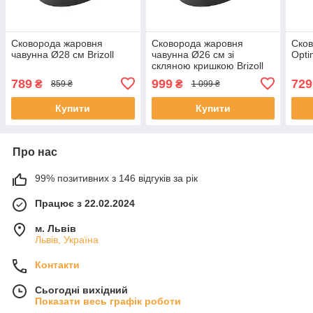
Сковорода жаровня
Сковорода жаровня
Сков
чавунна Ø28 см Brizoll
чавунна Ø26 см зі
Opti
скляною кришкою Brizoll
789
999
729
₴
₴
859 ₴
1 099 ₴
Купити
Купити
Про нас
99% позитивних з 146 відгуків за рік
Працює з 22.02.2024
м. Львів
Львів, Україна
Контакти
Сьогодні вихідний
Показати весь графік роботи