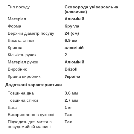
Тип посуду
Сковорода універсальна
(класична)
Матеріал
Алюміній
Форма
Кругла
Верхній діаметр посуду
24 (см)
Висота стінок
6.9 см
Кришка
алюміній
Кількість ручок
2
Матеріал ручок
Алюміній
Виробник
Brizoll
Країна виробник
Україна
Додаткові характеристики
Товщина дна
3.6 мм
Товщина стінки
2.7 мм
Вага
1 кг
Використання в духовці
Так
Підходить для миття в
Так
посудомийній машині