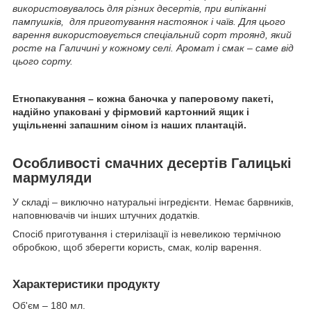
використовувалось для різних десертів, при випіканні
пампушків, для приготування настоянок і чаїв. Для цього
варення використовується спеціальний сорт троянд, який
росте на Галичині у кожному селі. Аромат і смак – саме від
цього сорту.
Етнопакування – кожна баночка у паперовому пакеті,
надійно упаковані у фірмовий картонний ящик і
ущільненні запашним сіном із наших плантацій.
Особливості смачних десертів Галицькі
мармуляди
У складі – виключно натуральні інгредієнти. Немає барвників,
наповнювачів чи інших штучних додатків.
Спосіб приготування і стерилізації із невеликою термічною
обробкою, щоб зберегти користь, смак, колір варення.
Характеристики продукту
Об'єм – 180 мл.