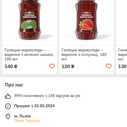
Галицькі мармуляди –
Галицькі мармуляди –
Гали
варення з зелених шишок,
варення з полуниці, 180
варе
180 мл
мл
мл
140
120
130
₴
₴
Про нас
99% позитивних з 146 відгуків за рік
Працює з 22.02.2024
м. Львів
Львів, Україна