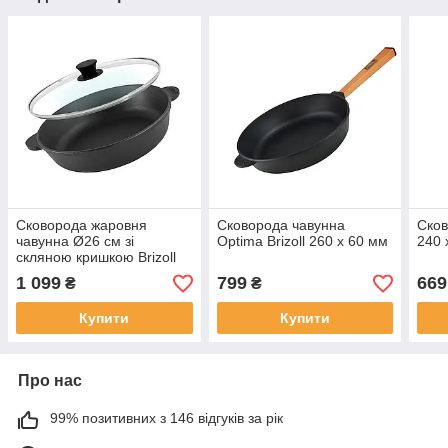
Сковорода жаровня
Сковорода чавунна
Сков
чавунна Ø26 см зі
Optima Brizoll 260 х 60 мм
240 
скляною кришкою Brizoll
1 099
799
669
₴
₴
Купити
Купити
Про нас
99% позитивних з 146 відгуків за рік