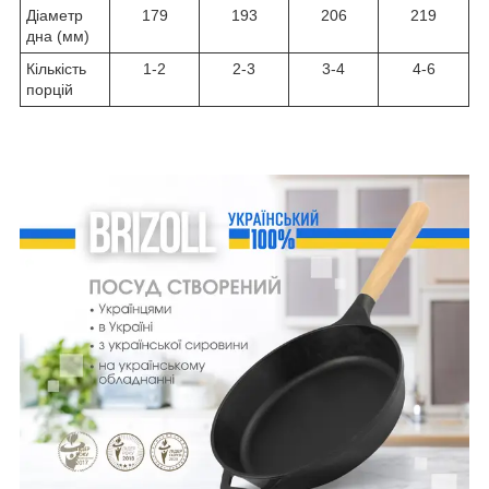
Діаметр
179
193
206
219
дна (мм)
Кількість
1-2
2-3
3-4
4-6
порцій