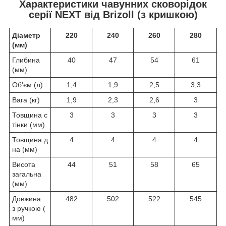
Характеристики чавунних сковорідок
серії NEXT від Brizoll (з кришкою)
Діаметр
220
240
260
280
(мм)
Глибина
40
47
54
61
(мм)
Об'єм (л)
1,4
1,9
2,5
3,3
Вага (кг)
1,9
2,3
2,6
3
Товщина с
3
3
3
3
тінки (мм)
Товщина д
4
4
4
4
на (мм)
Висота
44
51
58
65
загальна
(мм)
Довжина
482
502
522
545
з ручкою (
мм)