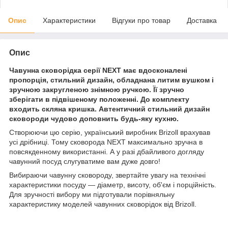
Опис
Характеристики
Відгуки про товар
Доставка
Опис
Чавунна сковорідка серії NEXT має вдосконалені
пропорція, стильний дизайн, обладнана литим вушком і
зручною закругленою знімною ручкою. Її зручно
зберігати в підвішеному положенні. До комплекту
входить скляна кришка. Автентичний стильний дизайн
сковороди чудово доповнить будь-яку кухню.
Створюючи цю серію, український виробник Brizoll врахував
усі дрібниці. Тому сковорода NEXT максимально зручна в
повсякденному використанні. А у разі дбайливого догляду
чавунний посуд слугуватиме вам дуже довго!
Вибираючи чавунну сковороду, звертайте увагу на технічні
характеристики посуду — діаметр, висоту, об'єм і порційність.
Для зручності вибору ми підготували порівняльну
характеристику моделей чавунних сковорідок від Brizoll.