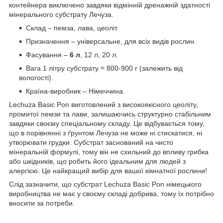
контейнера виключено завдяки відмінній дренажній здатності
мінерального субстрату Лечуза.
Склад – пемза, лава, цеоліт.
Призначення – універсальне, для всіх видів рослин.
Фасування –
6 л
, 12 л, 20 л.
Вага 1 літру субстрату ≈ 800-900 г (залежить від
вологості).
Країна-виробник – Німеччина.
Lechuza Basic Pon виготовлений з високоякісного цеоліту,
промитої пемзи та лави, залишаючись структурно стабільним
завдяки своєму спеціальному складу. Це відбувається тому,
що в порівнянні з ґрунтом Лечуза не може ні стискатися, ні
утворювати грудки. Субстрат заснований на чисто
мінеральній формулі, тому він не схильний до впливу грибка
або шкідників, що робить його ідеальним для людей з
алергією. Це найкращий вибір для вашої кімнатної рослини!
Слід зазначити, що субстрат Lechuza Basic Pon німецького
виробництва не має у своєму складі добрива, тому їх потрібно
вносити за потреби.