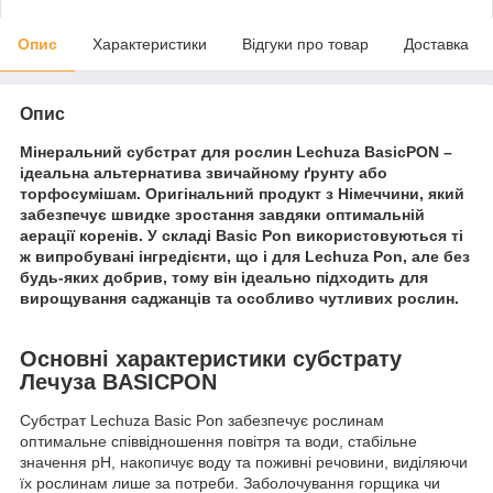
Опис
Характеристики
Відгуки про товар
Доставка
Опис
Мінеральний субстрат для рослин Lechuza BasicPON –
ідеальна альтернатива звичайному ґрунту або
торфосумішам. Оригінальний продукт з Німеччини, який
забезпечує швидке зростання завдяки оптимальній
аерації коренів. У складі Basic Pon використовуються ті
ж випробувані інгредієнти, що і для Lechuza Pon, але без
будь-яких добрив, тому він ідеально підходить для
вирощування саджанців та особливо чутливих рослин.
Основні характеристики субстрату
Лечуза BASICPON
Субстрат Lechuza Basic Pon забезпечує рослинам
оптимальне співвідношення повітря та води, стабільне
значення pH, накопичує воду та поживні речовини, виділяючи
їх рослинам лише за потреби. Заболочування горщика чи