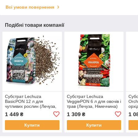
Всі умови повернення
Подібні товари компанії
Субстрат Lechuza
Субстрат Lechuza
Субс
BasicPON 12 л для
VeggiePON 6 л для овочів і
Orch
чутливих рослин (Лечуза,
трав (Лечуза, Німеччина)
орхі
Німеччина)
Німе
1 449
1 309
1 0
₴
₴
Купити
Купити