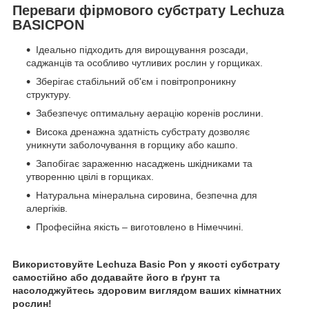
Переваги фірмового субстрату Lechuza
BASICPON
Ідеально підходить для вирощування розсади,
саджанців та особливо чутливих рослин у горщиках.
Зберігає стабільний об'єм і повітропроникну
структуру.
Забезпечує оптимальну аерацію коренів рослини.
Висока дренажна здатність субстрату дозволяє
уникнути заболочування в горщику або кашпо.
Запобігає зараженню насаджень шкідниками та
утворенню цвілі в горщиках.
Натуральна мінеральна сировина, безпечна для
алергіків.
Професійна якість – виготовлено в Німеччині.
Використовуйте Lechuza Basic Pon у якості субстрату
самостійно або додавайте його в ґрунт та
насолоджуйтесь здоровим виглядом ваших кімнатних
рослин!