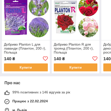
Добриво Planton L для
Добриво Planton R для
Добр
лаванди (Плантон, 200 г),
троянд (Плантон, 200 г),
деко
Польща
Польща
росл
Пол
140
140
140
₴
₴
Купити
Купити
Про нас
99% позитивних з 146 відгуків за рік
Працює з 22.02.2024
м. Львів