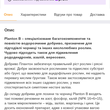
Опис
Характеристики
Відгуки про товар
Доставка
Опис
Planton B – спеціалізоване багатокомпонентне та
повністю водорозчинне добриво, призначене для
підгодівлі чорниці та інших кислолюбних рослин.
Чудово підходить також для підживлення
рододендронів, азалій, вересових.
Добриво Плантон забезпечує правильний ріст рослин і рясні
врожаї. Добре засвоюється рослинами та підкислює субстрат
або ґрунт, що важливо для ацидофільних рослин, які надають
перевагу кислим ґрунтам. Також може застосовуватися для
підживлення всіх інших садових рослин, у яких
спостерігаються симптоми нестачі заліза.
До складу добрива для лохини та чорниці Planton B входять
такі поживні речовини як азот, фосфор, калій (NPK 16+6+15),
а також мікроелементи – мідь, залізо, марганець і цинк. Це
досить економний препарат, адже з кожної упаковки вагою