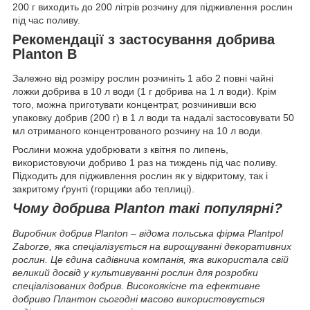
200 г виходить до 200 літрів розчину для підживлення рослин
під час поливу.
Рекомендації з застосування добрива
Planton B
Залежно від розміру рослин розчиніть 1 або 2 повні чайні
ложки добрива в 10 л води (1 г добрива на 1 л води). Крім
того, можна приготувати концентрат, розчинивши всю
упаковку добрив (200 г) в 1 л води та надалі застосовувати 50
мл отриманого концентрованого розчину на 10 л води.
Рослини можна удобрювати з квітня по липень,
використовуючи добриво 1 раз на тиждень під час поливу.
Підходить для підживлення рослин як у відкритому, так і
закритому ґрунті (горщики або теплиці).
Чому добрива Planton такі популярні?
Виробник добрив Planton – відома польська фірма Plantpol
Zaborze, яка спеціалізується на вирощуванні декоративних
рослин. Це єдина садівнича компанія, яка використала свій
великий досвід у культивуванні рослин для розробки
спеціалізованих добрив. Високоякісне та ефективне
добриво Плантон сьогодні масово використовується