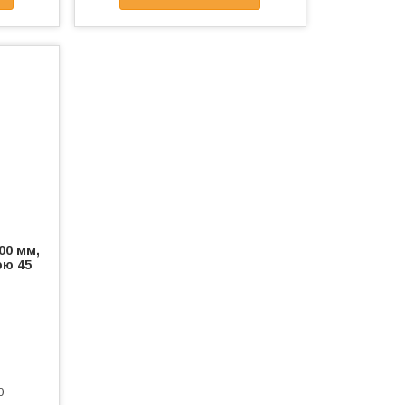
00 мм,
ою 45
0