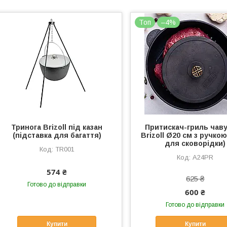
Топ
–4%
Тринога Brizoll під казан
Притискач-гриль чав
(підставка для багаття)
Brizoll Ø20 см з ручко
для сковорідки)
TR001
A24PR
574 ₴
625 ₴
Готово до відправки
600 ₴
Готово до відправки
Купити
Купити