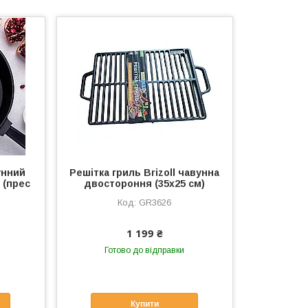
унний
Решітка гриль Brizoll чавунна
ю (прес
двостороння (35х25 см)
GR3626
1 199 ₴
Готово до відправки
Купити