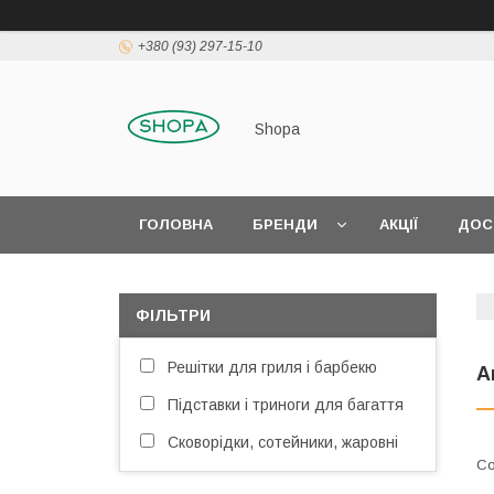
+380 (93) 297-15-10
Shopa
ГОЛОВНА
БРЕНДИ
АКЦІЇ
ДОС
ФІЛЬТРИ
Решітки для гриля і барбекю
А
Підставки і триноги для багаття
Сковорідки, сотейники, жаровні