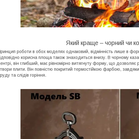
Який краще – чорний чи к
ринцип роботи в обох моделях однаковий, відмінність лише в фор
ідповідно корисна площа також знаходиться внизу. В чорному каз
ентрі, він глибший, має рівномірно витягнуту форму, що дозволяє ро
твори плити. Він повністю покритий термостійкою фарбою, завдяк
руду та слідів горіння.