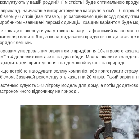
ксплуатують у вашій родині? Її місткість і буде оптимальною прод
априклад, найчастіше використовувана каструля в сім'ї – 6 літрів.
б'ємом у 6 літрів (пам’ятаємо, що заповнюємо цей посуд продуктам
иробником «завищені перські одиниці», кращим варіантом буде мод
е завадить звернути увагу також на вагу – афганський казан має то
кземпляр важить 6 кг, а після додавання продуктів і води стає ще
орядок легший.
орошим універсальним варіантом є придбання 10-літрового казана.
ім'ї з 4 дорослих вистачить на два обіди. Можна зварити холодець,
ідходить для приготування і на домашній кухні, і на природі.
кщо потрібно нагодувати велику компанію, або приготувати страву 
б’ємом. Зазвичай рекомендують казан на 20 літрів. Такий варіант 
астенько купують 5-8-літрову модель для дому, а потім додатково 
астрономічного відпочинку на природі.