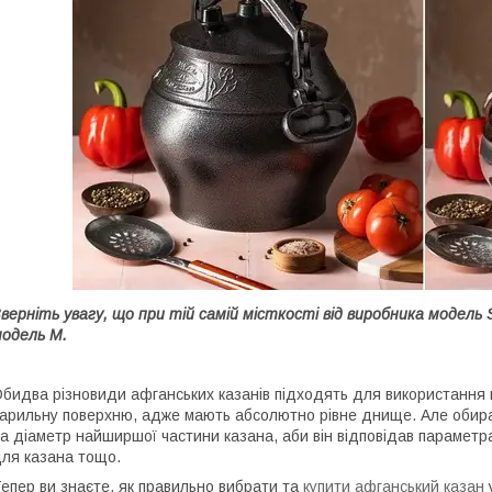
верніть увагу, що при тій самій місткості від виробника модель
одель M.
бидва різновиди афганських казанів підходять для використання н
арильну поверхню, адже мають абсолютно рівне днище. Але обира
а діаметр найширшої частини казана, аби він відповідав параметра
ля казана тощо.
епер ви знаєте, як правильно вибрати та
купити афганський казан