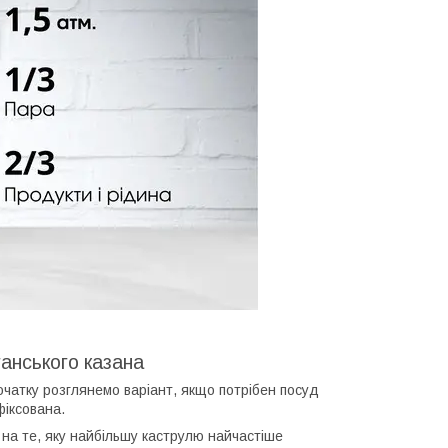
ганського казана
очатку розглянемо варіант, якщо потрібен посуд
фіксована.
на те, яку найбільшу каструлю найчастіше