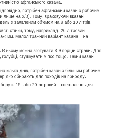
уктивністю афганського казана.
 Відповідно, потрібен афганський казан з робочим
и лише на 2/3). Тому, враховуючи вказані
ель з заявленим об’ємом на 8 або 10 літрів.
всті стінки, тому, наприклад, 20-літровий
 важчим. Малолітражний варіант казана – на
 В ньому можна зготувати 8-9 порцій страви. Для
 голубці, стушкувати м’ясо тощо. Такий казан
на кілька днів, потрібен казан з більшим робочим
нерідко обирають для походів на природу.
беруть 15- або 20-літровий – спеціально для