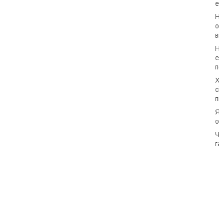
е
Н
о
в
Н
е
п
Х
с
п
Я
о
Ч
г