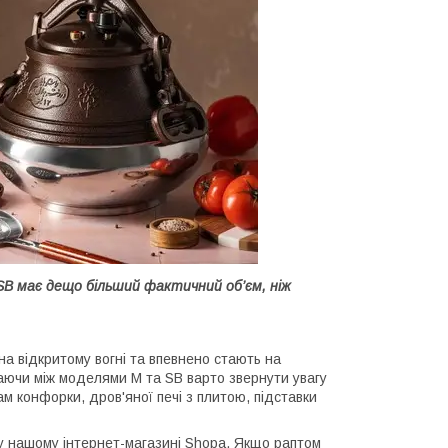
 SB має дещо більший фактичний об’єм, ніж
а відкритому вогні та впевнено стають на
ючи між моделями М та SB варто звернути увагу
м конфорки, дров'яної печі з плитою, підставки
у нашому інтернет-магазині Shopa. Якщо раптом