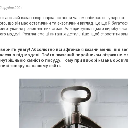
2 грудня 2024
фганський казан-скороварка останнім часом набирає популярність 
ого, що він має естетичний та екзотичний вигляд, це ще й багато
риготування різноманітних страв. Але при купівлі цього виробу ча
ого моделі. Розглянемо ці питання детальніше, щоб спростити вам 
верніть увагу! Абсолютно всі афганські казани менші від за
алежно від моделі. Тобто вказаний виробником літраж не м
нутрішньою ємністю посуду. Тому при виборі казана обов’язк
писі товару на нашому сайті.