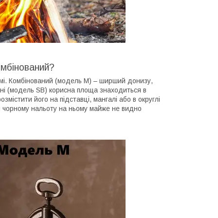
омбінований?
мі. Комбінований (модель М) – ширший донизу,
ані (модель SB) корисна площа знаходиться в
змістити його на підставці, мангалі або в округлі
и чорному нальоту на ньому майже не видно